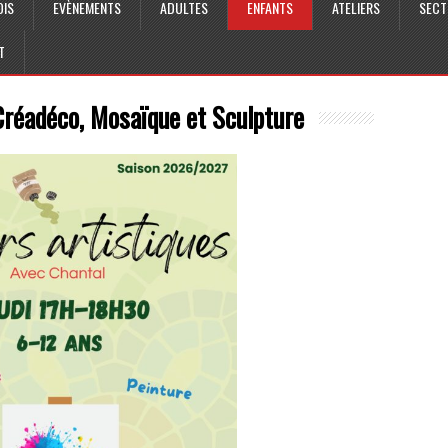
OIS
EVÈNEMENTS
ADULTES
ENFANTS
ATELIERS
SECT
T
 Créadéco, Mosaïque et Sculpture