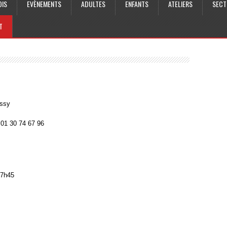
OIS
EVÈNEMENTS
ADULTES
ENFANTS
ATELIERS
SECT
T
issy
 01 30 74 67 96
17h45